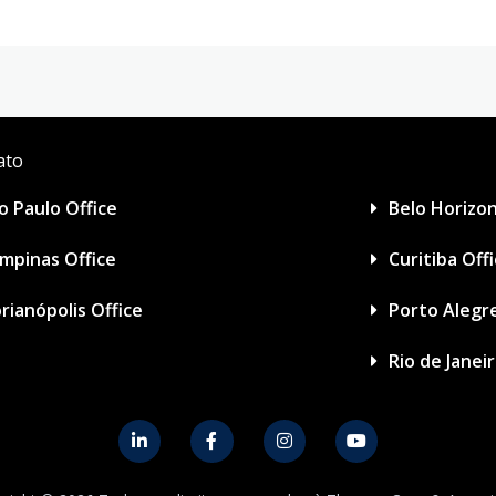
ato
o Paulo Office
Belo Horizon
mpinas Office
Curitiba Off
orianópolis Office
Porto Alegre
Rio de Janei
L
F
I
Y
i
a
n
o
n
c
s
u
k
e
t
t