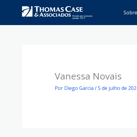
Ir
Sobr
para
o
conteúdo
Vanessa Novais
Por
Diego Garcia
/
5 de julho de 202