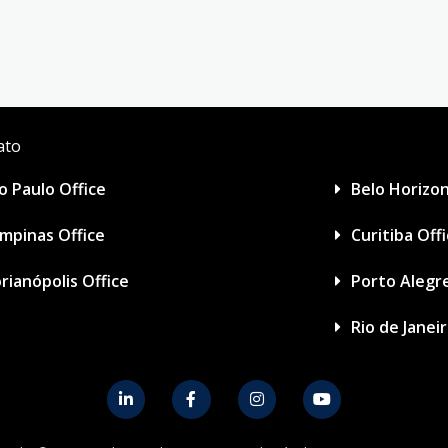
ato
o Paulo Office
Belo Horizon
mpinas Office
Curitiba Off
orianópolis Office
Porto Alegre
Rio de Janei
L
F
I
Y
i
a
n
o
n
c
s
u
k
e
t
t