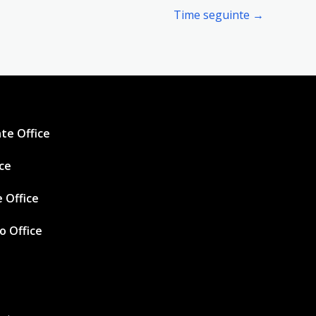
Time seguinte
→
te Office
ice
 Office
ro Office