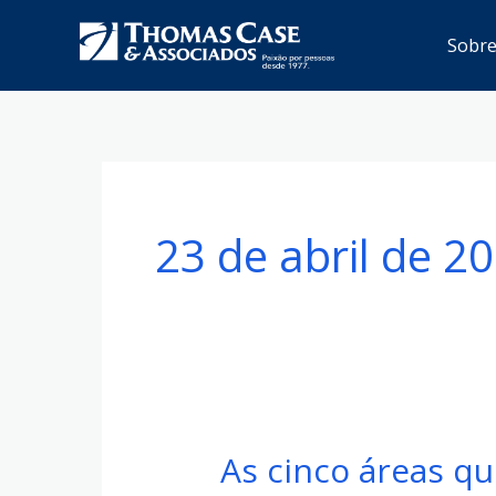
Ir
Sobr
para
o
conteúdo
23 de abril de 2
As cinco áreas q
As
cinco