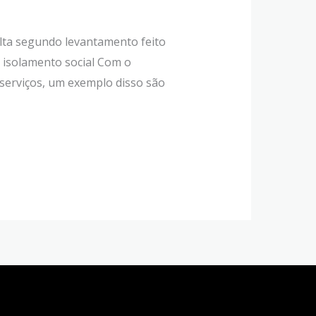
lta segundo levantamento feito
 isolamento social Com o
serviços, um exemplo disso são