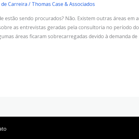
 de Carreira
/
Thomas Case & Associados
de estão sendo procurados? Não. Existem outras áreas em a
obre as entrevistas geradas pela consultoria no período do
algumas áreas ficaram sobrecarregadas devido à demanda de 
ato