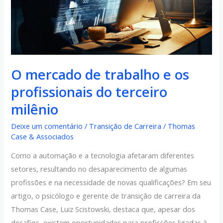
profissionais
do
terceiro
milênio
O mercado de trabalho e os
profissionais do terceiro
milênio
Deixe um comentário
/
Transição de Carreira
/
Thomas
Case & Associados
Como a automação e a tecnologia afetaram diferentes
setores, resultando no desaparecimento de algumas
profissões e na necessidade de novas qualificações? Em seu
artigo, o psicólogo e gerente de transição de carreira da
Thomas Case, Luiz Scistowski, destaca que, apesar dos
desafios, existem oportunidades para profissões ligadas à