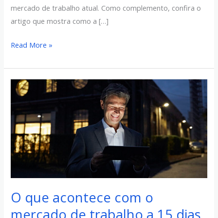
mercado de trabalho atual. Como complemento, confira o
artigo que mostra como a […]
Read More »
O
que
acontece
com
o
mercado
de
trabalho
a
O que acontece com o
15
mercado de trabalho a 15 dias
dias