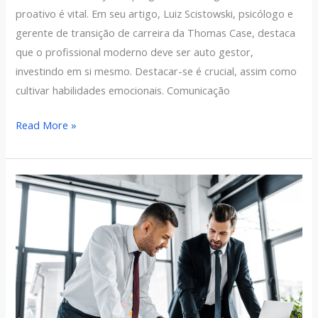
proativo é vital. Em seu artigo, Luiz Scistowski, psicólogo e
gerente de transição de carreira da Thomas Case, destaca
que o profissional moderno deve ser auto gestor,
investindo em si mesmo. Destacar-se é crucial, assim como
cultivar habilidades emocionais. Comunicação
Read More »
Quando
eu
tenho
direito
a
receber
o
mesmo