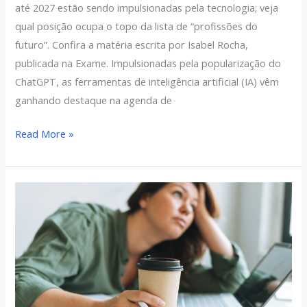
até 2027 estão sendo impulsionadas pela tecnologia; veja
qual posição ocupa o topo da lista de “profissões do
futuro”. Confira a matéria escrita por Isabel Rocha,
publicada na Exame. Impulsionadas pela popularização do
ChatGPT, as ferramentas de inteligência artificial (IA) vêm
ganhando destaque na agenda de
Read More »
Os
empregos
que
mais
geram
infelicidade,
segundo