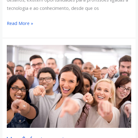
tecnologia e ao conhecimento, desde que os
Read More »
Você
é
atraente
para
um
headhunter?