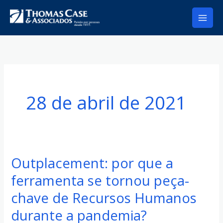
Ir
para
o
conteúdo
28 de abril de 2021
Outplacement: por que a
Outplacement:
por
ferramenta se tornou peça-
que
chave de Recursos Humanos
a
durante a pandemia?
ferramenta