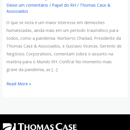
se
Deixe um comentário
/
Papel do RH
/
Thomas Case &
tornou
Associados
peça-
O que se nota é um maior interesse em demissões
chave
humanizadas, ainda mais em um período traumático para
de
todos, como a pandemia. Norberto Chadad, Presidente da
Recursos
Thomas Case & Associados, e Gustavo Vicenze, Gerente de
Humanos
Negócios Corporativos, comentam sobre o assunto na
durante
matéria para o Mundo RH. Confira! No momento mais
a
grave da pandemia, as […]
pandemia?
Read More »