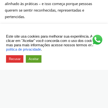
alinhado às práticas – e isso começa porque pessoas
querem se sentir reconhecidas, representadas e
pertencidas.
Os comitês de diversidade, a maioria deles dentro de
diferentes empresas, dos mais variados segmentos e
Este site usa cookies para melhorar sua experiência. Ao
negócios, nasceram assim. Eles são revolucionários há
clicar em "Aceitar" você concorda com o uso dos cookies,
mas para mais informações acesse nossos termos em
algum tempo no ambiente corporativo, assim como o jazz
política de privacidade
.
foi – e ainda é – na sociedade global.
Recusar
Aceitar
Grupos de pessoas que lutam dentro de seus espaços
de trabalho por diversidade e inclusão, que vão na
contramão do que está sendo praticado
internamente há tempos, atuam sozinhas no início,
na maioria das vezes. E essa é uma iniciativa corajosa,
porque criam ecossistemas, a médio e longo prazo, de
equidade e igualdade.