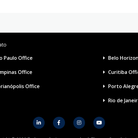
ato
o Paulo Office
Belo Horizon
mpinas Office
Curitiba Off
orianópolis Office
Porto Alegre
Rio de Janei
L
F
I
Y
i
a
n
o
n
c
s
u
k
e
t
t