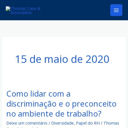
Ir
para
o
conteúdo
15 de maio de 2020
Como lidar com a
Como
lidar
discriminação e o preconceito
com
no ambiente de trabalho?
a
discriminação
Deixe um comentário
/
Diversidade
,
Papel do RH
/
Thomas