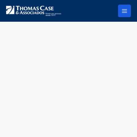
Ir
para
o
conteúdo