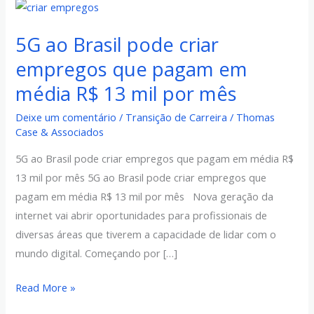
5G
ao
5G ao Brasil pode criar
Brasil
pode
empregos que pagam em
criar
média R$ 13 mil por mês
empregos
Deixe um comentário
/
Transição de Carreira
/
Thomas
que
Case & Associados
pagam
em
5G ao Brasil pode criar empregos que pagam em média R$
média
13 mil por mês 5G ao Brasil pode criar empregos que
R$
pagam em média R$ 13 mil por mês Nova geração da
13
internet vai abrir oportunidades para profissionais de
mil
diversas áreas que tiverem a capacidade de lidar com o
por
mundo digital. Começando por […]
mês
Read More »