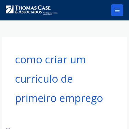
Ir
para
o
conteúdo
como criar um
curriculo de
primeiro emprego