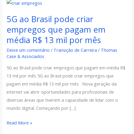
5G
ao
5G ao Brasil pode criar
Brasil
pode
empregos que pagam em
criar
média R$ 13 mil por mês
empregos
Deixe um comentário
/
Transição de Carreira
/
Thomas
que
Case & Associados
pagam
em
5G ao Brasil pode criar empregos que pagam em média R$
média
13 mil por mês 5G ao Brasil pode criar empregos que
R$
pagam em média R$ 13 mil por mês Nova geração da
13
internet vai abrir oportunidades para profissionais de
mil
diversas áreas que tiverem a capacidade de lidar com o
por
mundo digital. Começando por […]
mês
Read More »