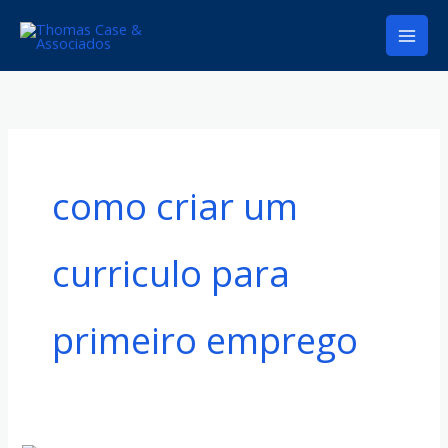
Ir
para
o
conteúdo
como criar um
curriculo para
primeiro emprego